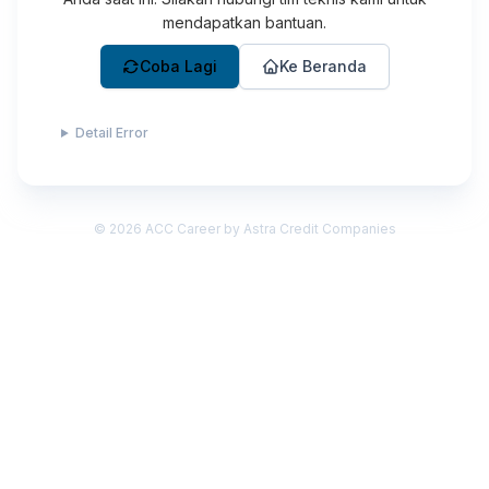
mendapatkan bantuan.
Coba Lagi
Ke Beranda
Detail Error
©
2026
ACC Career by Astra Credit Companies